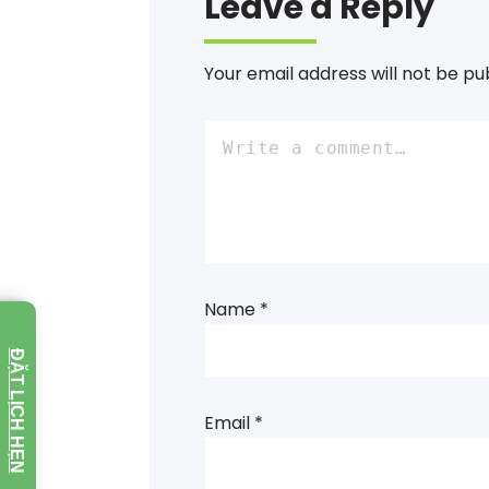
Leave a Reply
Your email address will not be pu
Name
*
ĐẶT LỊCH HẸN
Email
*