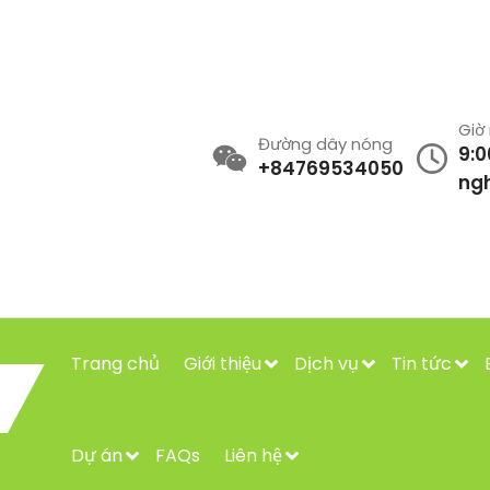
Giờ
Đường dây nóng
9:0
+84769534050
ngh
Trang chủ
Giới thiệu
Dịch vụ
Tin tức
Dự án
FAQs
Liên hệ