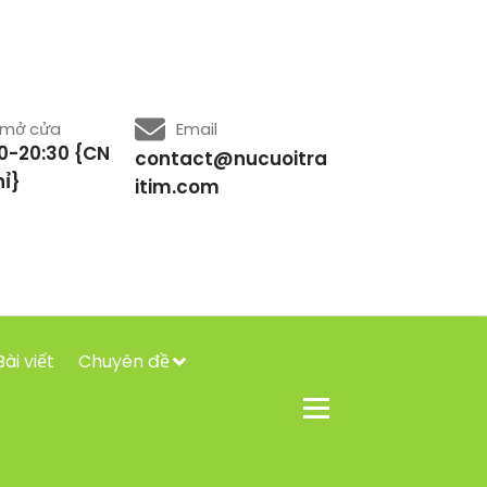
 mở cửa
Email
0-20:30 {CN
contact@nucuoitra
ỉ}
itim.com
Bài viết
Chuyên đề