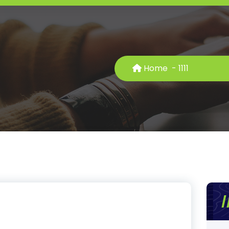
Home
-
11
11