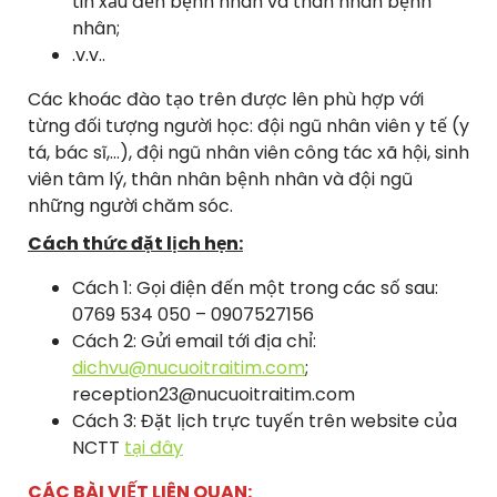
tin xấu đến bệnh nhân và thân nhân bệnh
nhân;
.v.v..
Các khoác đào tạo trên được lên phù hợp với
từng đối tượng người học: đội ngũ nhân viên y tế (y
tá, bác sĩ,…), đội ngũ nhân viên công tác xã hội, sinh
viên tâm lý, thân nhân bệnh nhân và đội ngũ
những người chăm sóc.
Cách thức đặt lịch hẹn:
Cách 1: Gọi điện đến một trong các số sau:
0769 534 050 – 0907527156
Cách 2: Gửi email tới địa chỉ:
dichvu@nucuoitraitim.com
;
reception23@nucuoitraitim.com
Cách 3: Đặt lịch trực tuyến trên website của
NCTT
tại đây
CÁC BÀI VIẾT LIÊN QUAN: