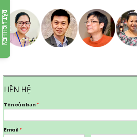
ĐẶT LỊCH HẸN
LIÊN HỆ
Tên của bạn
*
Email
*