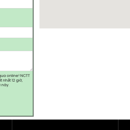
à qua online! NCTT
 nhất 12 giờ,
 này.