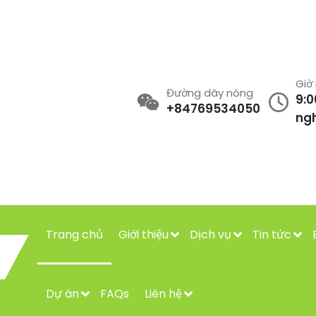
Giờ
Đường dây nóng
9:0
+84769534050
ngh
Trang chủ
Giới thiệu
Dịch vụ
Tin tức
Dự án
FAQs
Liên hệ