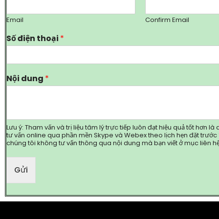
Email
Confirm Email
Số điện thoại
*
Nội dung
*
Lưu ý: Tham vấn và trị liệu tâm lý trực tiếp luôn đạt hiệu quả tốt hơn l
tư vấn online qua phần mền Skype và Webex theo lịch hẹn đặt trước ít
chúng tôi không tư vấn thông qua nội dung mà bạn viết ở mục liên hệ
Gửi