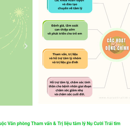
huộc Văn phòng Tham vấn & Trị liệu tâm lý Nụ Cười Trái tim