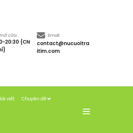
 mở cửa
Email
0-20:30 {CN
contact@nucuoitra
ỉ}
itim.com
Bài viết
Chuyên đề