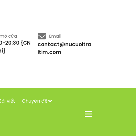
 mở cửa
Email
0-20:30 {CN
contact@nucuoitra
ỉ}
itim.com
Bài viết
Chuyên đề