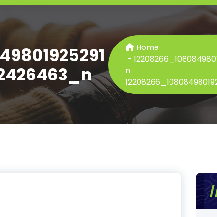
Home
49801925291
-
12208266_108084980
2426463_n
n
12208266_1080849801