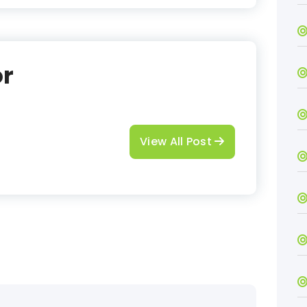
or
View All Post