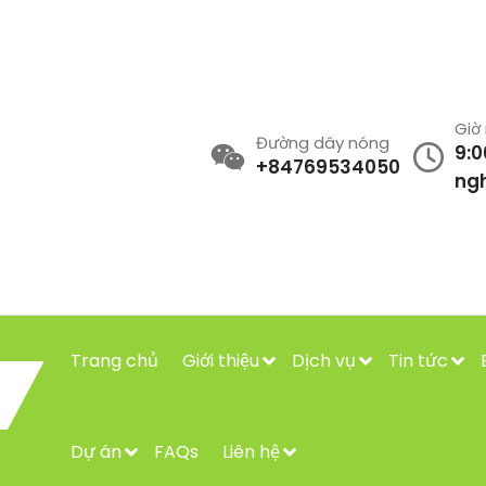
Giờ
Đường dây nóng
9:0
+84769534050
ngh
Trang chủ
Giới thiệu
Dịch vụ
Tin tức
Dự án
FAQs
Liên hệ