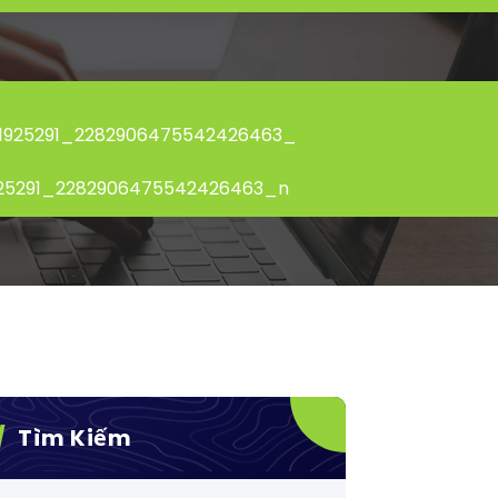
1925291_2282906475542426463_
925291_2282906475542426463_n
Tìm Kiếm