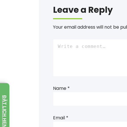
Leave a Reply
Your email address will not be pu
Name
*
ĐẶT LỊCH HẸN
Email
*