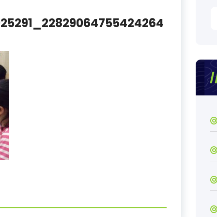
S
925291_22829064755424264
fo