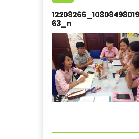
12208266_1080849801
63_n