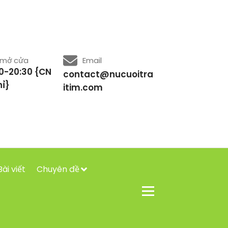
 mở cửa
Email
0-20:30 {CN
contact@nucuoitra
ỉ}
itim.com
Bài viết
Chuyên đề