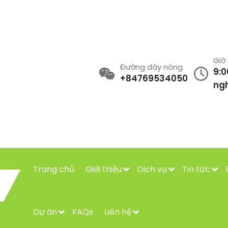
Giờ
Đường dây nóng
9:0
+84769534050
ngh
Trang chủ
Giới thiệu
Dịch vụ
Tin tức
Dự án
FAQs
Liên hệ