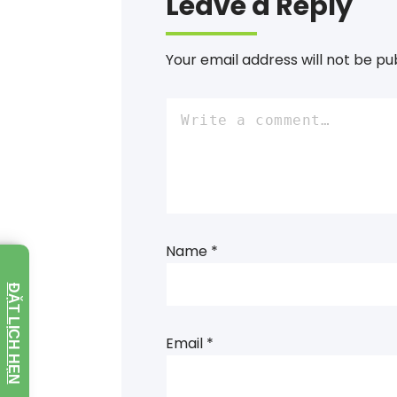
Leave a Reply
Your email address will not be pu
Name
*
ĐẶT LỊCH HẸN
Email
*