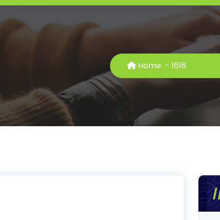
Home
-
16
16