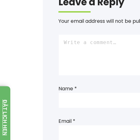
Leave a Reply
Your email address will not be pu
Name
*
ĐẶT LỊCH HẸN
Email
*