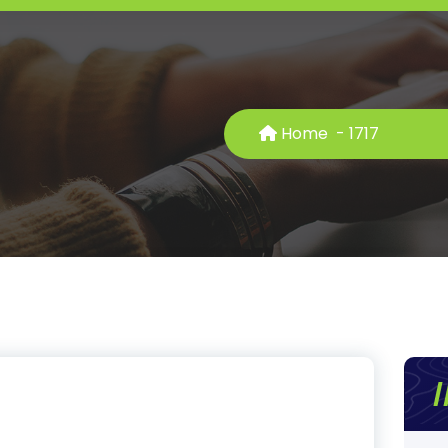
Home
-
17
17