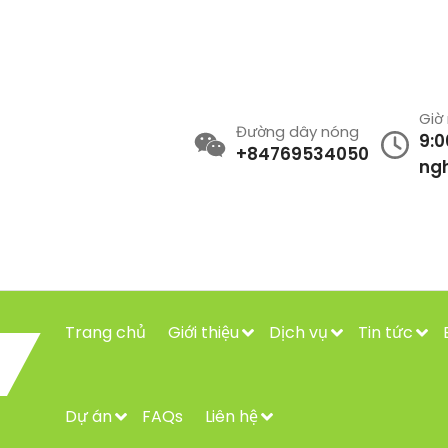
Giờ
Đường dây nóng
9:0
+84769534050
ngh
Trang chủ
Giới thiệu
Dịch vụ
Tin tức
Dự án
FAQs
Liên hệ