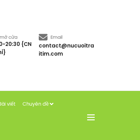
 mở cửa
Email
0-20:30 {CN
contact@nucuoitra
ỉ}
itim.com
Bài viết
Chuyên đề