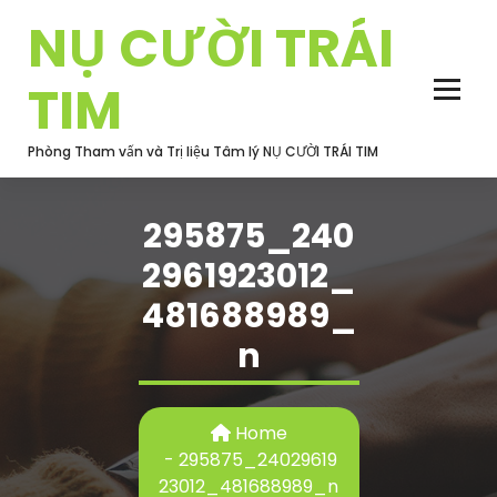
Skip
NỤ CƯỜI TRÁI
to
content
TIM
Phòng Tham vấn và Trị liệu Tâm lý NỤ CƯỜI TRÁI TIM
295875_240
2961923012_
481688989_
n
Home
-
295875_24029619
23012_481688989_n