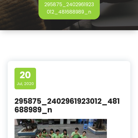
295875_2402961923
012_481688989_n
20
Jul, 2020
295875_2402961923012_481
688989_n