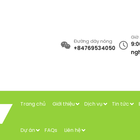
Giờ
Đường dây nóng
9:0
+84769534050
ngh
Trang chủ
Giới thiệu
Dịch vụ
Tin tức
Dự án
FAQs
Liên hệ