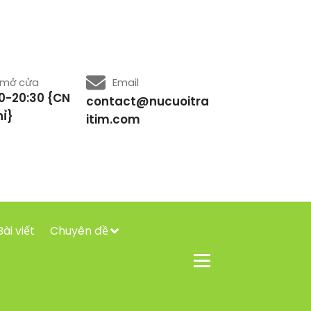
 mở cửa
Email
0-20:30 {CN
contact@nucuoitra
ỉ}
itim.com
Bài viết
Chuyên đề