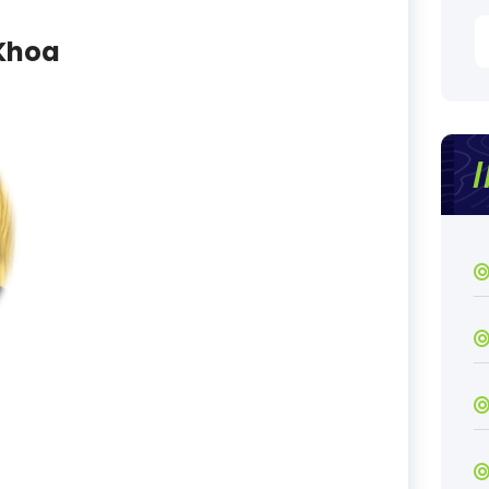
S
 Khoa
fo