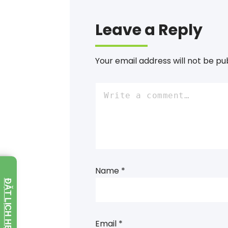
Leave a Reply
Your email address will not be pu
Name
*
ĐẶT LỊCH HẸN
Email
*