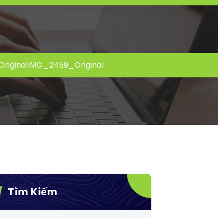
riginal
IMG_2459_Original
Tìm Kiếm