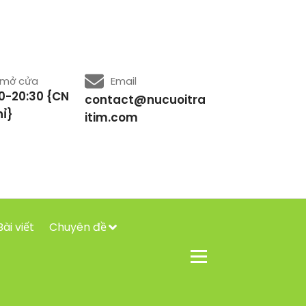
 mở cửa
Email
0-20:30 {CN
contact@nucuoitra
ỉ}
itim.com
Bài viết
Chuyên đề