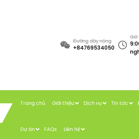
Giờ
Đường dây nóng
9:0
+84769534050
ngh
Trang chủ
Giới thiệu
Dịch vụ
Tin tức
Dự án
FAQs
Liên hệ