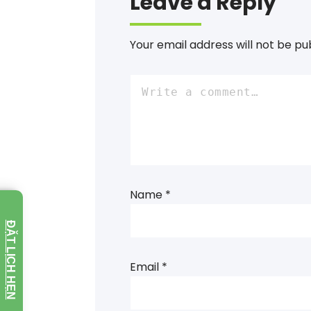
Leave a Reply
Your email address will not be pu
Name
*
ĐẶT LỊCH HẸN
Email
*