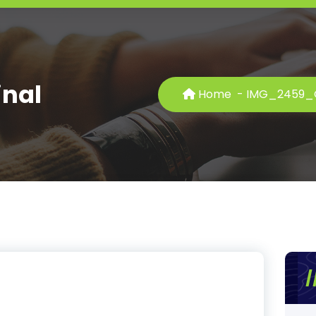
nal
Home
-
IMG_2459_O