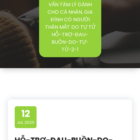
VẤN TÂM LÝ DÀNH
CHO CÁ NHÂN, GIA
ĐÌNH CÓ NGƯỜI
THÂN MẤT DO TỰ TỬ
HỖ-TRỢ-ĐAU-
BUỒN-DO-TỰ-
TỬ-2-1
12
Jul, 2020