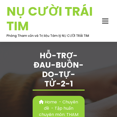
Skip
NỤ CƯỜI TRÁI
to
content
TIM
Phòng Tham vấn và Trị liệu Tâm lý NỤ CƯỜI TRÁI TIM
HỖ-TRỢ-
ĐAU-BUỒN-
DO-TỰ-
TỬ-2-1
Home
-
Chuyên
đề
-
Tập huấn
chuyên môn: THAM