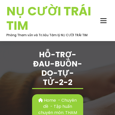
Skip
NỤ CƯỜI TRÁI
to
content
TIM
Phòng Tham vấn và Trị liệu Tâm lý NỤ CƯỜI TRÁI TIM
HỖ-TRỢ-
ĐAU-BUỒN-
DO-TỰ-
TỬ-2-2
Home
-
Chuyên
đề
-
Tập huấn
chuyên môn: THAM