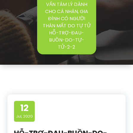
VẤN TÂM LÝ DÀNH
CHO CÁ NHÂN, GIA
ĐÌNH CÓ NGƯỜI
THÂN MẤT DO TỰ TỬ
HỖ-TRỢ-ĐAU-
BUỒN-DO-TỰ-
TỬ-2-2
12
Jul, 2020