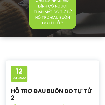
CHO CÁ NHÂN, GIA
ĐÌNH CÓ NGƯỜI
THÂN MẤT DO TỰ TỬ
HỖ TRỢ ĐAU BUỒN
DO TỰ TỬ 2
12
Jul, 2020
HỖ TRỢ ĐAU BUỒN DO TỰ TỬ
2