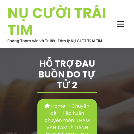
Skip
NỤ CƯỜI TRÁI
to
content
TIM
Phòng Tham vấn và Trị liệu Tâm lý NỤ CƯỜI TRÁI TIM
HỖ TRỢ ĐAU
BUỒN DO TỰ
TỬ 2
Home
-
Chuyên
đề
-
Tập huấn
chuyên môn: THAM
VẤN TÂM LÝ DÀNH