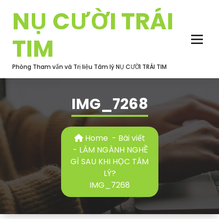
Skip
NỤ CƯỜI TRÁI
to
content
TIM
Phòng Tham vấn và Trị liệu Tâm lý NỤ CƯỜI TRÁI TIM
IMG_7268
Home
-
Bài viết
-
LÀM NGÀNH NGHỀ
GÌ SAU KHI HỌC TÂM
LÝ?
IMG_7268