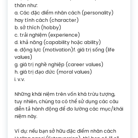
thân như:
a. Các đặc điểm nhân cách (personality)
hay tính cách (character)
b. sở thích (hobby)
c. trải nghiệm (experience)
d. khả năng (capability hoặc ability)
e. động lực (motivation)f. giá trị sống (life
values)
g. giá trị nghề nghiệp (career values)
h. giá trị đạo đức (moral values)
i. v.v.
Những khái niệm trên vốn khá trừu tượng,
tuy nhiên, chúng ta có thể sử dụng các câu
diễn tả hành động để đo lường các mục/khái
niệm này.
Ví dụ: nếu bạn sở hữu đặc điểm nhân cách