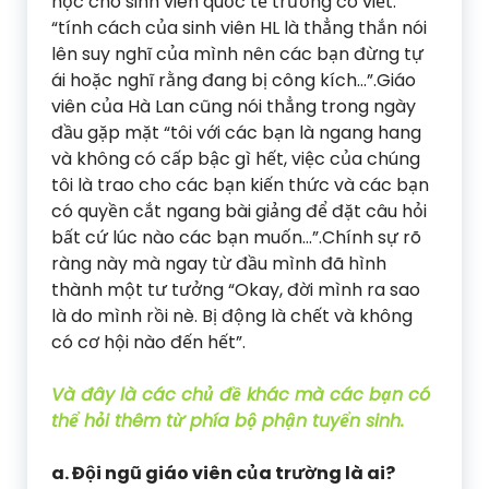
học cho sinh viên quốc tế trường có viết:
“tính cách của sinh viên HL là thẳng thắn nói
lên suy nghĩ của mình nên các bạn đừng tự
ái hoặc nghĩ rằng đang bị công kích…”.Giáo
viên của Hà Lan cũng nói thẳng trong ngày
đầu gặp mặt “tôi với các bạn là ngang hang
và không có cấp bậc gì hết, việc của chúng
tôi là trao cho các bạn kiến thức và các bạn
có quyền cắt ngang bài giảng để đặt câu hỏi
bất cứ lúc nào các bạn muốn…”.Chính sự rõ
ràng này mà ngay từ đầu mình đã hình
thành một tư tưởng “Okay, đời mình ra sao
là do mình rồi nè. Bị động là chết và không
có cơ hội nào đến hết”.
Và đây là các chủ đề khác mà các bạn có
thể hỏi thêm từ phía bộ phận tuyển sinh.
a. Đội ngũ giáo viên của trường là ai?