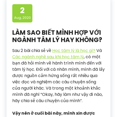
2
Aug, 2020
LÀM SAO BIẾT MÌNH HỢP VỚI
NGÀNH TÂM LÝ HAY KHÔNG?
Sau 2 bài chia sẻ về
Học tâm lý là học gì?
Và
Các ngành nghề sau khi học tâm lý
, có một
bạn đã hỏi mình về hành trình mình đến với
tâm lý học. Đối với cá nhân mình, mình đã lấy
được nguồn cảm hứng sống rất nhiều qua
việc đọc và nghiệm các câu chuyện sống
của người khác. Và trong một khoảnh khắc
mình đã nghĩ “Okay, hãy làm như vậy đi nào,
hãy chia sẻ câu chuyện của mình”.
Vậy nên ở cuối bài này, mình xin được