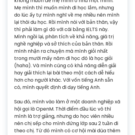
không muốn để mẹ mình ở nhà một mình.
Mẹ mình thì muốn mình đi học lắm, nhưng
do lúc ấy tự mình nghĩ về mẹ nhiều nên mình
lại thôi du học. Rồi mình nói với bản thân, vậy
thì phải làm gì đó với cái bằng IELTS này.
Mình ngồi lại, phân tích về khả năng, giá trị
nghề nghiệp và sở thích của bản thân. Rồi
mình nhận ra chuyện mà mình giỏi nhất
trong mười mấy năm đi học đó là học giỏi
(haha). Và mình cũng có khả năng diễn giải
hay giải thích lại bài theo một cách dễ hiểu
hơn cho người khác. Với vốn tiếng Anh sẵn
có, mình quyết định đi dạy tiếng Anh.
Sau đó, mình vào làm ở một doanh nghiệp xã
hội gọi là OpenM. Thời điểm đầu lúc vô thì
mình là trợ giảng, nhưng do học viên nhiều
nên chị sếp cho mình đứng lớp sau 2 tuần đi
theo chị. Từ đó mình có cơ hội mài dũa thêm