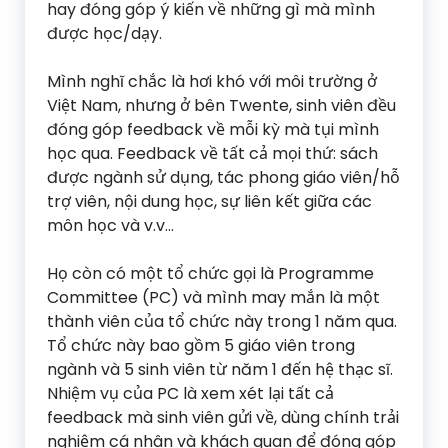
hay đóng góp ý kiến về những gì mà mình
được học/dạy.
Mình nghĩ chắc là hơi khó với môi trường ở
Việt Nam, nhưng ở bên Twente, sinh viên đều
đóng góp feedback về mỗi kỳ mà tụi mình
học qua. Feedback về tất cả mọi thứ: sách
được ngành sử dụng, tác phong giáo viên/hỗ
trợ viên, nội dung học, sự liên kết giữa các
môn học và v.v…
Họ còn có một tổ chức gọi là Programme
Committee (PC) và mình may mắn là một
thành viên của tổ chức này trong 1 năm qua.
Tổ chức này bao gồm 5 giáo viên trong
ngành và 5 sinh viên từ năm 1 đến hệ thạc sĩ.
Nhiệm vụ của PC là xem xét lại tất cả
feedback mà sinh viên gửi về, dùng chính trải
nghiệm cá nhân và khách quan để đóng góp