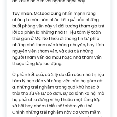
do khiến họ đến với ngành nghề này.
Tuy nhiên, McLeod cũng nhấn mạnh rằng
chúng ta nên cân nhắc kết quả của những
buổi phỏng vấn này vì đối tượng tham gia trả
lời đa phần là những nhà trị liệu tâm lý toàn
thời gian ở Mỹ. Nó thiếu đi thông tin từ phía
những nhà tham vấn không chuyên, hay tình
nguyện viên tham vấn, và của cả những
người tham vấn da màu hoặc nhà tham vấn
thuộc tầng lớp lao động.
Ở phần kết quả, có 2 lý do dẫn các nhà trị liệu
tâm lý học đến với công việc của họ gồm có:
a. những trải nghiệm trong quá khứ hoặc ở
thời thơ ấu về sự cô đơn, sự xa lánh xã hội mà
họ phải chịu đựng vì họ thuộc một tầng lớp
xã hội hay nhóm thiểu số/nhóm yếu thế.
Chính những trải nghiệm này đã ươm mầm