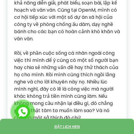
khả năng diễn giải, phát biểu, soạn bài, lập kế
hoạch và vân vân. Cũng tại OpenM, mình có
cơ hội tiếp xúc với một số dự án xã hội của
công ty về phòng chống ấu dâm, dạy nghề
bánh cho các bạn có hoàn cảnh khó khăn và
vân vân.
Rồi, về phần cuộc sống cá nhân ngoài công
việc thì mình để ý cũng có một số người bạn
hay chia sẻ những vấn đề hay thử thách của
họ cho mình. Rồi mình cũng thích ngồi lắng
nghe và cho lời khuyên này nọ. Nhiều lúc
mình nghĩ, đây có lẽ là công việc mà người
khác không trả tiền mình cũng làm. Nếu
không mong cầu nhận lại điều gì, đó chẳng
phải là thật tâm ta muốn làm sao? Và nó
cũng là một sở thích đó chứ.
ĐẶT LỊCH HẸN
Quay về công việc, sau đó mình cũng nghỉ ở