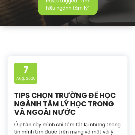
Posts tagged "Tìm
hiểu ngành tâm lý"
7
Aug, 2020
TIPS CHỌN TRƯỜNG ĐỂ HỌC
NGÀNH TÂM LÝ HỌC TRONG
VÀ NGOÀI NƯỚC
Ở phần này mình chỉ tóm tắt lại những thông
tin mình tìm được trên mạng và một vài ý