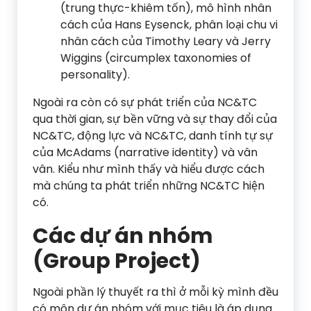
(trung thực-khiêm tốn), mô hình nhân
cách của Hans Eysenck, phân loại chu vi
nhân cách của Timothy Leary và Jerry
Wiggins (circumplex taxonomies of
personality).
Ngoài ra còn có sự phát triển của NC&TC
qua thời gian, sự bền vững và sự thay đổi của
NC&TC, động lực và NC&TC, danh tính tự sự
của McAdams (narrative identity) và vân
vân. Kiểu như mình thấy và hiểu được cách
mà chúng ta phát triển những NC&TC hiện
có.
Các dự án nhóm
(Group Project)
Ngoài phần lý thuyết ra thì ở mỗi kỳ mình đều
có môn dự án nhóm với mục tiêu là áp dụng