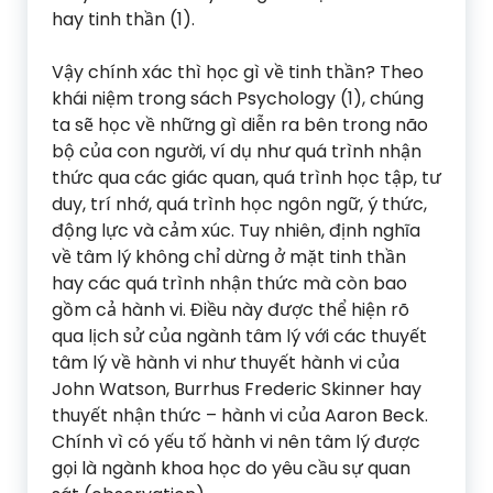
hay tinh thần (1).
Vậy chính xác thì học gì về tinh thần? Theo
khái niệm trong sách Psychology (1), chúng
ta sẽ học về những gì diễn ra bên trong não
bộ của con người, ví dụ như quá trình nhận
thức qua các giác quan, quá trình học tập, tư
duy, trí nhớ, quá trình học ngôn ngữ, ý thức,
động lực và cảm xúc. Tuy nhiên, định nghĩa
về tâm lý không chỉ dừng ở mặt tinh thần
hay các quá trình nhận thức mà còn bao
gồm cả hành vi. Điều này được thể hiện rõ
qua lịch sử của ngành tâm lý với các thuyết
tâm lý về hành vi như thuyết hành vi của
John Watson, Burrhus Frederic Skinner hay
thuyết nhận thức – hành vi của Aaron Beck.
Chính vì có yếu tố hành vi nên tâm lý được
gọi là ngành khoa học do yêu cầu sự quan