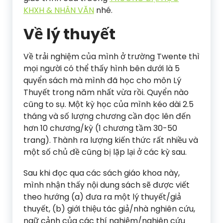
KHXH & NHÂN VĂN
nhé.
Về lý thuyết
Về trải nghiệm của mình ở trường Twente thì
mọi người có thể thấy hình bên dưới là 5
quyển sách mà mình đã học cho môn Lý
Thuyết trong năm nhất vừa rồi. Quyển nào
cũng to sụ. Một kỳ học của mình kéo dài 2.5
tháng và số lượng chương cần đọc lên đến
hơn 10 chương/kỳ (1 chương tầm 30-50
trang). Thành ra lượng kiến thức rất nhiều và
một số chủ đề cũng bị lặp lại ở các kỳ sau.
Sau khi đọc qua các sách giáo khoa này,
mình nhận thấy nội dung sách sẽ được viết
theo hướng (a) đưa ra một lý thuyết/giả
thuyết, (b) giới thiệu tác giả/nhà nghiên cứu,
ngữ cảnh của các thí nghiệm/nghiên cứu