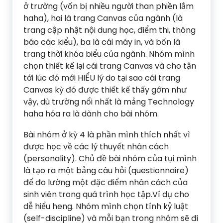
ở trường (vốn bị nhiều người than phiền lắm
haha), hai là trang Canvas của ngành (là
trang cập nhật nội dung học, điểm thi, thông
báo các kiểu), ba là cái máy in, và bốn là
trang thời khóa biểu của ngành. Nhóm mình
chọn thiết kế lại cái trang Canvas và cho tận
tới lúc đó mới HIỂU lý do tại sao cái trang
Canvas kỳ đó được thiết kế thấy gớm như
vậy, dù trường nổi nhất là mảng Technology
haha hóa ra là dành cho bài nhóm.
Bài nhóm ở kỳ 4 là phần mình thích nhất vì
được học về các lý thuyết nhân cách
(personality). Chủ đề bài nhóm của tụi mình
là tạo ra một bảng câu hỏi (questionnaire)
để đo lường một đặc điểm nhân cách của
sinh viên trong quá trình học tập.Ví dụ cho
dễ hiểu heng. Nhóm mình chọn tính kỷ luật
(self-discipline) và mỗi bạn trong nhóm sẽ đi