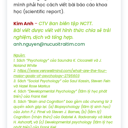
mình phải học cách viết bài báo cáo khoa
học (scientific report).
Kim Anh
–
CTV Ban biên tập NCTT.
Bài viết được viết với hình thức chia sẻ trải
nghiệm, dịch và tổng hợp.
anh.nguyen@nucuoitraitim.com
Nguồn:
1. Sách “Psychology” của Saundra K. Ciccarelli và J.
Noland White
2.
https://www.verywellmind.com/what-are-the-four-
major-goals-of-psychology-2795603
3. Sách “Social Psychology” của Saul Kassin, Steven Fein
và Hazel Rose Markus
4. Sách “Developmental Psychology” (tâm lý học phát
triển) của Frank Keil
5. Sách “Brain and Cognition” bao gồm các chương từ 3
quyển sách gộp lại. (a) Biopsychology (tâm lý sinh học)
của John P.J. Pinel và Steven J. Barnes, (b) (tâm lý)
Cognition (nhận thức) của Gabriel A. Radvansky và Mark
H. Ashcraft, và (c) Developmental psychology (tâm lý học
phát triển) của Frank Keil