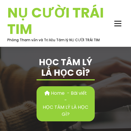
Skip
NỤ CƯỜI TRÁI
to
content
TIM
Phòng Tham vấn và Trị liệu Tâm lý NỤ CƯỜI TRÁI TIM
HỌC TÂM LÝ
LÀ HỌC GÌ?
Home
-
Bài viết
-
HỌC TÂM LÝ LÀ HỌC
GÌ?