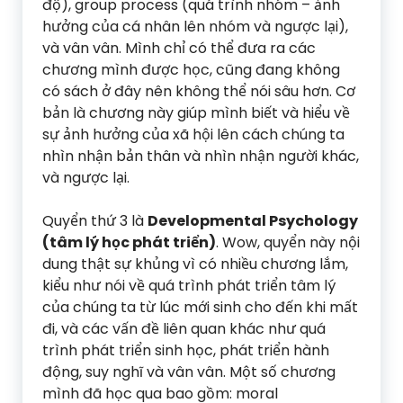
độ), group process (quá trình nhóm – ảnh
hưởng của cá nhân lên nhóm và ngược lại),
và vân vân. Mình chỉ có thể đưa ra các
chương mình được học, cũng đang không
có sách ở đây nên không thể nói sâu hơn. Cơ
bản là chương này giúp mình biết và hiểu về
sự ảnh hưởng của xã hội lên cách chúng ta
nhìn nhận bản thân và nhìn nhận người khác,
và ngược lại.
Quyển thứ 3 là
Developmental Psychology
(tâm lý học phát triển)
. Wow, quyển này nội
dung thật sự khủng vì có nhiều chương lắm,
kiểu như nói về quá trình phát triển tâm lý
của chúng ta từ lúc mới sinh cho đến khi mất
đi, và các vấn đề liên quan khác như quá
trình phát triển sinh học, phát triển hành
động, suy nghĩ và vân vân. Một số chương
mình đã học qua bao gồm: moral