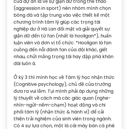
của dự án là về sự giận dữ trong thể thao
(aggression in sport) nên nhóm mình chọn
bóng đá và tập trung vào việc thiết kế một
chương trình tâm lý giúp các trọng tài
nghiệp dư ở Hà Lan đối mặt và giải quyết sự
giận dữ đến từ fan (nhất là hooligan*), huấn
luận viên và đơn vị tổ chức. *Hooligan là fan
cuồng đến nỗi đánh fan của đội khác, giết
nhau, chửi mắng trọng tài hay đập phá khán
đài luôn á.
Ở kỳ 3 thì mình học về Tâm lý học nhận thức
(Cognitive psychology), chủ đề của trường
đưa ra vui lắm. Tụi mình phải áp dụng những
lý thuyết về cách mà các giác quan (nghe-
nhìn-ngửi-nếm-chạm) hoạt động và chi
phối tâm lý (nhận thức & hành vi) để cải
thiện trải nghiệm của sinh viên trong ngành.
Có 4 sự lựa chọn, một là cái máy bán cà phê