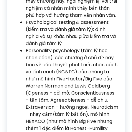
mấy chương này, ngồi nghiệm lại với trải
nghiệm cá nhân mình thấy bản thân
phù hợp với hướng tham vấn nhân văn.
Psychological testing & assessment
(kiểm tra và đánh giá tâm lý): định
nghĩa và sự khác nhau giữa kiểm tra và
đánh giá tâm lý
Personality psychology (tâm lý học
nhân cách): các chương ở chủ đề này
bàn về các thuyết phát triển nhân cách
và tính cách (NC&TC) của chúng ta
như mô hình Five-factor/Big Five của
Warren Norman and Lewis Goldberg
(Openess – cởi mở, Conscientiousness
– tận tâm, Agreeableness – dễ chịu,
Extraversion – hướng ngoại, Neuroticism
– nhạy cảm/tâm lý bất ổn), mô hình
HEXACO (như mô hình Big Five nhưng
thêm 1 đặc điểm là Honest-Humility