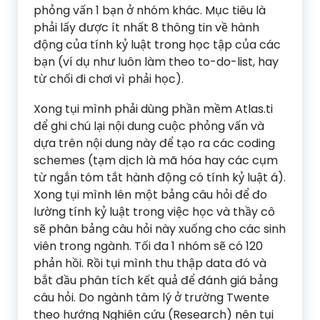
phỏng vấn 1 bạn ở nhóm khác. Mục tiêu là
phải lấy được ít nhất 8 thông tin về hành
động của tính kỷ luật trong học tập của các
bạn (ví dụ như luôn làm theo to-do-list, hay
từ chối đi chơi vì phải học).
Xong tụi mình phải dùng phần mềm Atlas.ti
để ghi chú lại nội dung cuộc phỏng vấn và
dựa trên nội dung này để tạo ra các coding
schemes (tạm dịch là mã hóa hay các cụm
từ ngắn tóm tắt hành động có tính kỷ luật á).
Xong tụi mình lên một bảng câu hỏi để đo
lường tính kỷ luật trong việc học và thầy cô
sẽ phân bảng câu hỏi này xuống cho các sinh
viên trong ngành. Tối đa 1 nhóm sẽ có 120
phản hồi. Rồi tụi mình thu thập data đó và
bắt đầu phân tích kết quả để đánh giá bảng
câu hỏi. Do ngành tâm lý ở trường Twente
theo hướng Nghiên cứu (Research) nên tụi