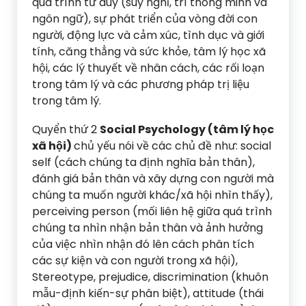
quá trình tư duy (suy nghĩ, trí thông minh và
ngôn ngữ), sự phát triển của vòng đời con
người, động lực và cảm xúc, tình dục và giới
tính, căng thẳng và sức khỏe, tâm lý học xã
hội, các lý thuyết về nhân cách, các rối loạn
trong tâm lý và các phương pháp trị liệu
trong tâm lý.
Quyển thứ 2
Social Psychology (tâm lý học
xã hội)
chủ yếu nói về các chủ đề như: social
self (cách chúng ta định nghĩa bản thân),
đánh giá bản thân và xây dựng con người mà
chúng ta muốn người khác/xã hội nhìn thấy),
perceiving person (mối liên hệ giữa quá trình
chúng ta nhìn nhận bản thân và ảnh hưởng
của việc nhìn nhận đó lên cách phân tích
các sự kiện và con người trong xã hội),
Stereotype, prejudice, discrimination (khuôn
mẫu-định kiến-sự phân biệt), attitude (thái