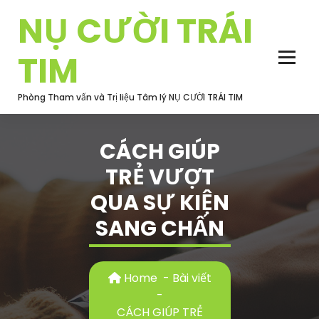
Skip
NỤ CƯỜI TRÁI
to
content
TIM
Phòng Tham vấn và Trị liệu Tâm lý NỤ CƯỜI TRÁI TIM
CÁCH GIÚP
TRẺ VƯỢT
QUA SỰ KIỆN
SANG CHẤN
Home
-
Bài viết
-
CÁCH GIÚP TRẺ