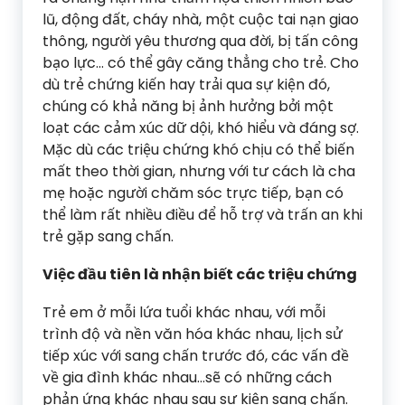
lũ, động đất, cháy nhà, một cuộc tai nạn giao
thông, người yêu thương qua đời, bị tấn công
bạo lực… có thể gây căng thẳng cho trẻ. Cho
dù trẻ chứng kiến hay trải qua sự kiện đó,
chúng có khả năng bị ảnh hưởng bởi một
loạt các cảm xúc dữ dội, khó hiểu và đáng sợ.
Mặc dù các triệu chứng khó chịu có thể biến
mất theo thời gian, nhưng với tư cách là cha
mẹ hoặc người chăm sóc trực tiếp, bạn có
thể làm rất nhiều điều để hỗ trợ và trấn an khi
trẻ gặp sang chấn.
Việc đầu tiên là nhận biết các triệu chứng
Trẻ em ở mỗi lứa tuổi khác nhau, với mỗi
trình độ và nền văn hóa khác nhau, lịch sử
tiếp xúc với sang chấn trước đó, các vấn đề
về gia đình khác nhau…sẽ có những cách
phản ứng khác nhau sau sự kiện sang chấn.