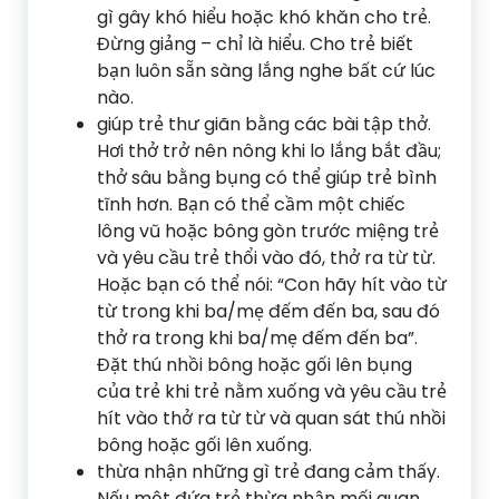
gì gây khó hiểu hoặc khó khăn cho trẻ.
Đừng giảng – chỉ là hiểu. Cho trẻ biết
bạn luôn sẵn sàng lắng nghe bất cứ lúc
nào.
giúp trẻ thư giãn bằng các bài tập thở.
Hơi thở trở nên nông khi lo lắng bắt đầu;
thở sâu bằng bụng có thể giúp trẻ bình
tĩnh hơn. Bạn có thể cầm một chiếc
lông vũ hoặc bông gòn trước miệng trẻ
và yêu cầu trẻ thổi vào đó, thở ra từ từ.
Hoặc bạn có thể nói: “Con hãy hít vào từ
từ trong khi ba/mẹ đếm đến ba, sau đó
thở ra trong khi ba/mẹ đếm đến ba”.
Đặt thú nhồi bông hoặc gối lên bụng
của trẻ khi trẻ nằm xuống và yêu cầu trẻ
hít vào thở ra từ từ và quan sát thú nhồi
bông hoặc gối lên xuống.
thừa nhận những gì trẻ đang cảm thấy.
Nếu một đứa trẻ thừa nhận mối quan