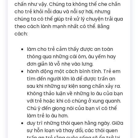
chấn như vậy. Chúng ta không thể che chắn
cho trẻ khỏi nỗi đau và nỗi sợ hãi, nhưng
chúng ta có thể giúp trẻ xử lý chuyện trải qua
theo cách lành mạnh nhất có thể. Bằng
cách:
làm cho trẻ cảm thấy được an toàn
thông qua những cái ôm, âu yếm hay
đơn giản là vỗ nhẹ vào lưng.
hành động một cách bình tĩnh. Trẻ em
tìm đến người lớn là để được trấn an
sau khi những sự kiện sang chấn xảy ra.
Không thảo luận về những lo âu của bạn
với trẻ hoặc khi có chúng ở xung quanh.
Chú ý đến giọng nói của bạn vì có thể
làm trẻ lo âu hơn.
duy trì những thói quen hằng ngày. Giữa
sự hỗn loạn và thay đổi, các thói quen
trấn an trẻ rằng cuộc sống sẽ ổn trở lại.