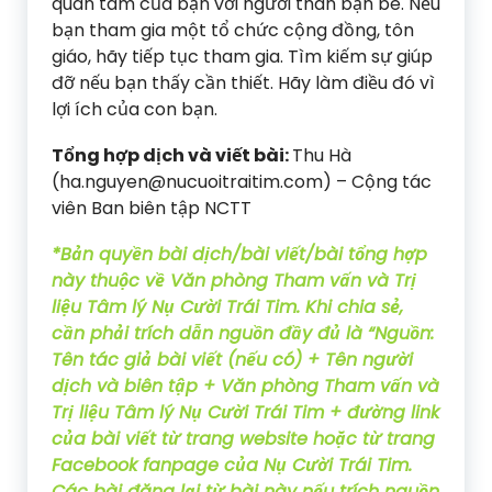
quan tâm của bạn với người thân bạn bè. Nếu
bạn tham gia một tổ chức cộng đồng, tôn
giáo, hãy tiếp tục tham gia. Tìm kiếm sự giúp
đỡ nếu bạn thấy cần thiết. Hãy làm điều đó vì
lợi ích của con bạn.
Tổng hợp dịch và viết bài:
Thu Hà
(ha.nguyen@nucuoitraitim.com) – Cộng tác
viên Ban biên tập NCTT
*Bản quyền bài dịch/bài viết/bài tổng hợp
này thuộc về Văn phòng Tham vấn và Trị
liệu Tâm lý Nụ Cười Trái Tim. Khi chia sẻ,
cần phải trích dẫn nguồn đầy đủ là “Nguồn:
Tên tác giả bài viết (nếu có) + Tên người
dịch và biên tập + Văn phòng Tham vấn và
Trị liệu Tâm lý Nụ Cười Trái Tim + đường link
của bài viết từ trang website hoặc từ trang
Facebook fanpage của Nụ Cười Trái Tim.
Các bài đăng lại từ bài này nếu trích nguồn