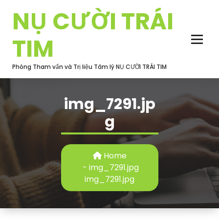
Skip
NỤ CƯỜI TRÁI
to
content
TIM
Phòng Tham vấn và Trị liệu Tâm lý NỤ CƯỜI TRÁI TIM
img_7291.jp
g
Home
-
img_7291.jpg
img_7291.jpg