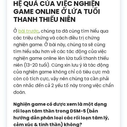
HỆ QUẢ CỦA VIỆC NGHIỆN
GAME ONLINE Ở LỨA TUỔI
THANH THIẾU NIÊN
Ở
bài trước
, chúng ta đã cùng tìm hiểu qua
các triệu chứng và cách điều trị chứng
nghiện game. Ở bài này, chúng ta sẽ cùng
tìm hiểu sâu hơn về các tác động của việc
nghiện game online lên lứa tuổi thanh thiếu
niên (13-20 tuổi). Cũng xin lưu ý là tác động
của nghiện game không chỉ có tiêu cực mà
còn có tích cực, vậy nên chúng ta cần phải
cân nhắc đến cả 2 yếu tố này trong việc chẩn
đoán.
Nghiện game có được xem là một dạng
rối loạn tâm thần trong DSM-5 (bản
hướng dẫn phân loại các rối loạn tâm lý,
cảm xúc & tinh thần) không?