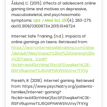
Åslund, C. (2015). Effects of adolescent online
gaming time and motives on depressive,
musculoskeletal, and psychosomatic
symptoms.
Ups J Med Sci, 120
(4), 263-275.
doi:10.3109/03009734.2015.1049724
Internet Safe Training, (n.d.). Impacts of
online gamings on teens. Retrieved from:
https://learn.internetsafetraining.com/sites
/default/files/Impact%20of%20Gaming%20o
n%20Teens_0.pdf?
fbclid=IwAR3oYHHaQ5zcSPZtwqIkeFHC3E-
i5SFV6upmwTSJ6QtiPhWWShUVvy7FXYg
Parekh, R. (2018). Internet gaming. Retrieved
from: https://www.psychiatry.org/patients-
families/internet-gaming?
fbclid=IwAR3oYHHaQ5zcSPZtwqIkeFHC3E-
i5SFV6upmwTSJ6QtiPhWWShUVvy7FXYg