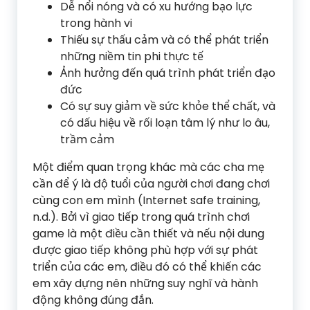
Dễ nổi nóng và có xu hướng bạo lực
trong hành vi
Thiếu sự thấu cảm và có thể phát triển
những niềm tin phi thực tế
Ảnh hưởng đến quá trình phát triển đạo
đức
Có sự suy giảm về sức khỏe thể chất, và
có dấu hiệu về rối loạn tâm lý như lo âu,
trầm cảm
Một điểm quan trọng khác mà các cha mẹ
cần để ý là độ tuổi của người chơi đang chơi
cùng con em mình (Internet safe training,
n.d.). Bởi vì giao tiếp trong quá trình chơi
game là một điều cần thiết và nếu nội dung
được giao tiếp không phù hợp với sự phát
triển của các em, điều đó có thể khiến các
em xây dựng nên những suy nghĩ và hành
động không đúng đắn.