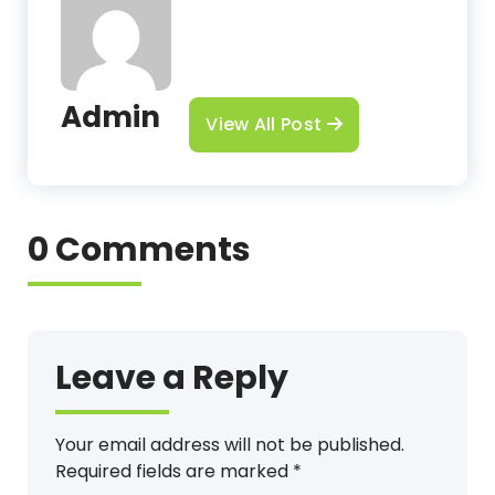
Admin
View All Post
0 Comments
Leave a Reply
Your email address will not be published.
Required fields are marked
*