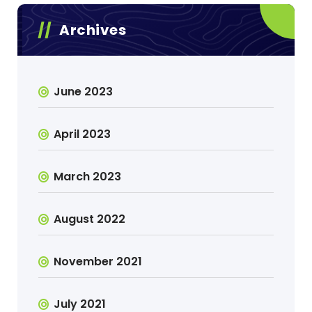
Archives
June 2023
April 2023
March 2023
August 2022
November 2021
July 2021