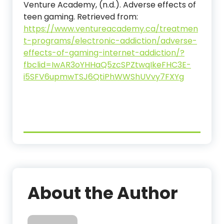
Venture Academy, (n.d.). Adverse effects of
teen gaming. Retrieved from:
https://www.ventureacademy.ca/treatmen
t-programs/electronic-addiction/adverse-
effects-of-gaming-internet-addiction/?
fbclid=IwAR3oYHHaQ5zcSPZtwqIkeFHC3E-
i5SFV6upmwTSJ6QtiPhWWShUVvy7FXYg
About the Author