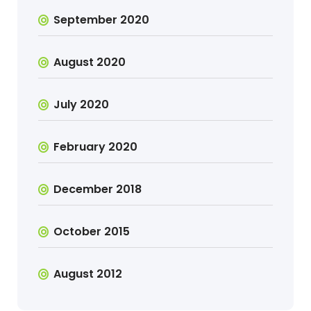
September 2020
August 2020
July 2020
February 2020
December 2018
October 2015
August 2012