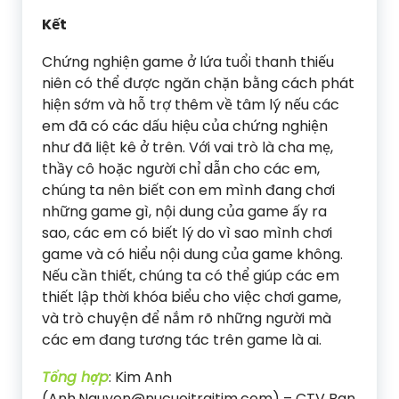
Kết
Chứng nghiện game ở lứa tuổi thanh thiếu
niên có thể được ngăn chặn bằng cách phát
hiện sớm và hỗ trợ thêm về tâm lý nếu các
em đã có các dấu hiệu của chứng nghiện
như đã liệt kê ở trên. Với vai trò là cha mẹ,
thầy cô hoặc người chỉ dẫn cho các em,
chúng ta nên biết con em mình đang chơi
những game gì, nội dung của game ấy ra
sao, các em có biết lý do vì sao mình chơi
game và có hiểu nội dung của game không.
Nếu cần thiết, chúng ta có thể giúp các em
thiết lập thời khóa biểu cho việc chơi game,
và trò chuyện để nắm rõ những người mà
các em đang tương tác trên game là ai.
Tổng hợp
: Kim Anh
(Anh.Nguyen@nucuoitraitim.com) – CTV Ban