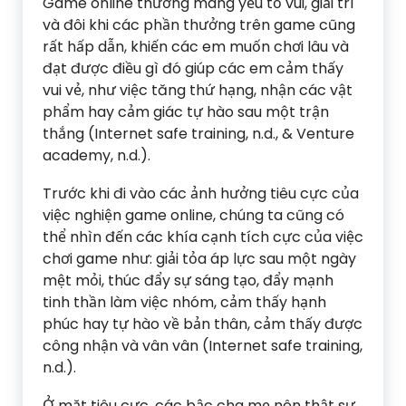
Game online thường mang yếu tố vui, giải trí
và đôi khi các phần thưởng trên game cũng
rất hấp dẫn, khiến các em muốn chơi lâu và
đạt được điều gì đó giúp các em cảm thấy
vui vẻ, như việc tăng thứ hạng, nhận các vật
phẩm hay cảm giác tự hào sau một trận
thắng (Internet safe training, n.d., & Venture
academy, n.d.).
Trước khi đi vào các ảnh hưởng tiêu cực của
việc nghiện game online, chúng ta cũng có
thể nhìn đến các khía cạnh tích cực của việc
chơi game như: giải tỏa áp lực sau một ngày
mệt mỏi, thúc đẩy sự sáng tạo, đẩy mạnh
tinh thần làm việc nhóm, cảm thấy hạnh
phúc hay tự hào về bản thân, cảm thấy được
công nhận và vân vân (Internet safe training,
n.d.).
Ở mặt tiêu cực, các bậc cha mẹ nên thật sự