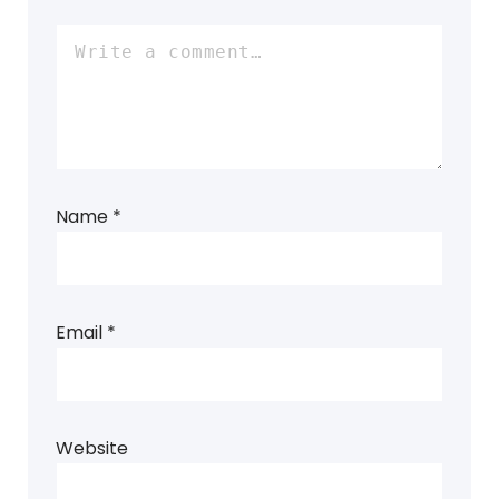
Name
*
Email
*
Website