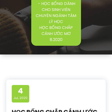
-
HỌC BỔNG DÀNH
CHO SINH VIÊN
CHUYÊN NGÀNH TÂM
LÝ HỌC
HỌC BỔNG CHẮP
CÁNH ƯỚC MƠ
8.2020
4
Jul, 2020